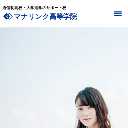
通信制高校・大学進学のサポート校
マナリンク高等学院
学校案内
在籍している先生一覧
込められた想い
3つのポリシー
大学進学に強い理由
高卒資格取得
学費・就学支援金について
入学案内
よくあるご質問
学校生活
マナリンクの一日
各種イベント
学習サポート
進路サポート
コース詳細
普通科コース
特進科コース