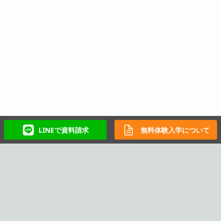
LINEで資料請求
無料体験入学について
学校案内
在籍している先生一覧
込められた想い
3つのポリシー
大学進学に強い理由