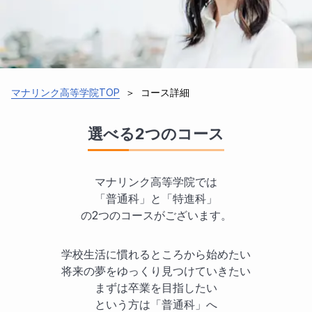
学部制度
文学部
経済学部
農学部
心理学部
コース詳細
理工学部
情報学部
マナリンク高等学院TOP
＞
コース詳細
国際文化学部
選べる2つのコース
ゼミ制度
週1回MTG
1ヶ月ごとの中間発表
マナリンク高等学院では
「普通科」と「特進科」
3ヶ月ごとの成果発表
ゼミ毎のコミュニティ
の2つのコースがございます。
その他
学校生活に慣れるところから始めたい
大学インタビュー
フリースクールインタビュー
将来の夢をゆっくり見つけていきたい
まずは卒業を目指したい
専門学校インタビュー
お問い合わせ
という方は「普通科」へ