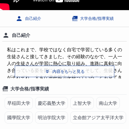
学部制度
文学部
経済学部
自己紹介
大学合格/指導実績
農学部
心理学部
自己紹介
理工学部
情報学部
国際文化学部
私はこれまで、学校ではなく自宅で学習している多くの
生徒さんと接してきました。その経験のなかで、一人一
人の生徒さんが学習に熱心に取り組み、進路に真剣に向
ゼミ制度
き合っている姿を目にしてきました。そして、生徒さん
内容をもっと見る
週1回MTG
1ヶ月ごとの中間発表
がそれぞれ、大きな潜在能力を持っていることも見てき
ました。そんな皆さんの秘めた力を引き出し、夢を実現
3ヶ月ごとの成果発表
ゼミ毎のコミュニティ
大学合格/指導実績
するために積極的にサポートさせていただきます。私と
一緒に、進んでゆきましょう！
その他
早稲田大学
慶応義塾大学
上智大学
南山大学
大学インタビュー
フリースクールインタビュー
【指導上大切にしていること】
國學院大学
明治学院大学
立命館アジア太平洋大学
私は、様々な事情で自宅で学習している生徒さんの心に
専門学校インタビュー
お問い合わせ
寄り添うことを、最も大切にして指導を行っています。