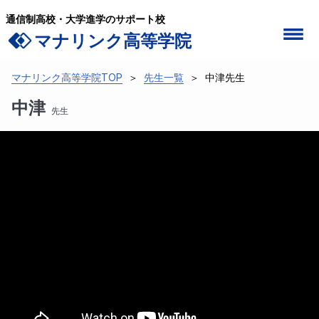
通信制高校・大学進学のサポート校
マナリンク高等学院
学校案内
在籍している先生一覧
込められた想い
マナリンク高等学院TOP
＞
先生一覧
＞
中津先生
3つのポリシー
大学進学に強い理由
中津
先生
高卒資格取得
学費・就学支援金について
入学案内
よくあるご質問
学校生活
マナリンクの一日
各種イベント
学習サポート
進路サポート
コース詳細
普通科コース
特進科コース